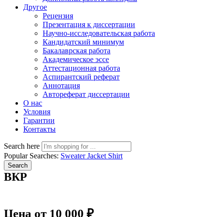
Другое
Рецензия
Презентация к диссертации
Научно-исследовательская работа
Кандидатский минимум
Бакалаврская работа
Академическое эссе
Аттестационная работа
Аспирантский реферат
Аннотация
Автореферат диссертации
О нас
Условия
Гарантии
Контакты
Search here
Popular Searches:
Sweater
Jacket
Shirt
Search
ВКР
Цена от 10 000 ₽