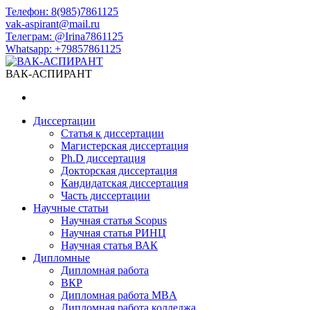
Телефон: 8(985)7861125
vak-aspirant@mail.ru
Телеграм: @Irina7861125
Whatsapp: +79857861125​
ВАК-АСПИРАНТ
Диссертации
Статья к диссертации
Магистерская диссертация
Ph.D диссертация
Докторская диссертация
Кандидатская диссертация
Часть диссертации
Научные статьи
Научная статья Scopus
Научная статья РИНЦ
Научная статья ВАК
Дипломные
Дипломная работа
ВКР
Дипломная работа MBA
Дипломная работа колледжа