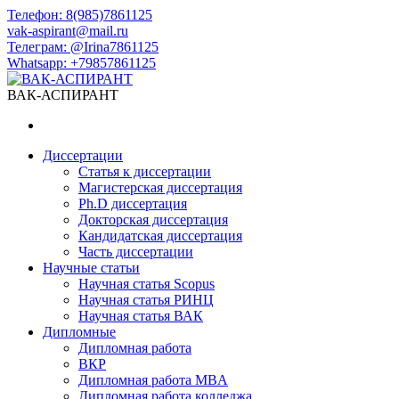
Телефон: 8(985)7861125
vak-aspirant@mail.ru
Телеграм: @Irina7861125
Whatsapp: +79857861125​
ВАК-АСПИРАНТ
Диссертации
Статья к диссертации
Магистерская диссертация
Ph.D диссертация
Докторская диссертация
Кандидатская диссертация
Часть диссертации
Научные статьи
Научная статья Scopus
Научная статья РИНЦ
Научная статья ВАК
Дипломные
Дипломная работа
ВКР
Дипломная работа MBA
Дипломная работа колледжа