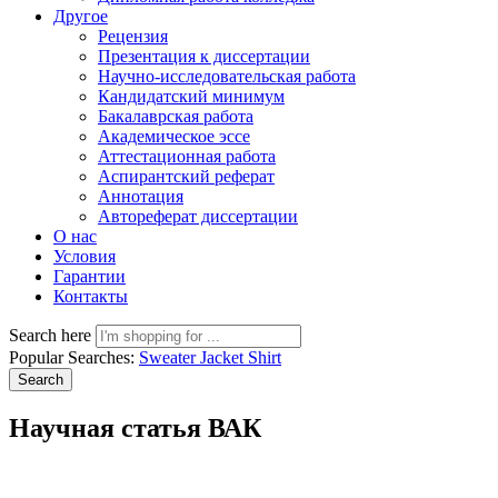
Другое
Рецензия
Презентация к диссертации
Научно-исследовательская работа
Кандидатский минимум
Бакалаврская работа
Академическое эссе
Аттестационная работа
Аспирантский реферат
Аннотация
Автореферат диссертации
О нас
Условия
Гарантии
Контакты
Search here
Popular Searches:
Sweater
Jacket
Shirt
Search
Научная статья ВАК